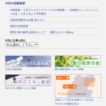
今日の志賀高原
令和新春・５月ゴールデンウイークマル得情報！！夕食時ビュッフェメニュ
ー付き！３月１日より予約受付
志賀高原横手山の夏 花だより
初秋の志賀高原
夜明け前の横手山第4ゲレンデ 横手山スキー場now
年別に記事を読む
今日の志賀高原
夏の高原合宿メニュー詳細
冬のスキー教室メニュー詳細
広域マップを見る
/
近接マップを見る
マピオンの地図を見る